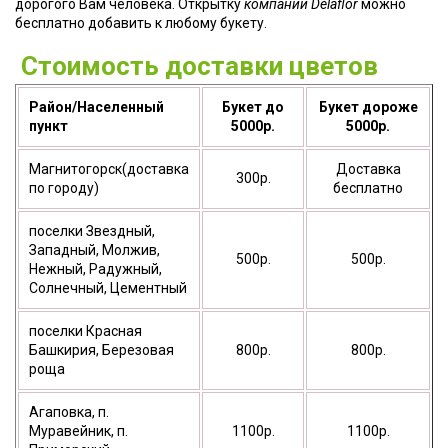
дорогого Вам человека. Открытку
компании Delaflor
можно
бесплатно добавить к любому букету.
Стоимость доставки цветов
Район/Населенный
Букет до
Букет дороже
пункт
5000р.
5000р.
Магнитогорск(доставка
Доставка
300р.
по городу)
бесплатно
поселки Звездный,
Западный, Молжив,
500р.
500р.
Нежный, Радужный,
Солнечный, Цементный
поселки Красная
Башкирия, Березовая
800р.
800р.
роща
Агаповка, п.
Муравейник, п.
1100р.
1100р.