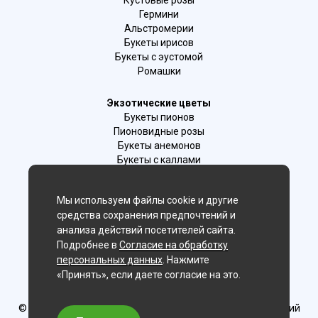
Кустовые розы
Гермини
Альстромерии
Букеты ирисов
Букеты с эустомой
Ромашки
Экзотические цветы
Букеты пионов
Пионовидные розы
Букеты анемонов
Букеты с каллами
Букеты с фрезиями
Цимбидиум
Мы используем файлы cookie и другие
Лаванда
средства сохранения предпочтений и
Гиацинты
анализа действий посетителей сайта.
Подробнее в
Согласие на обработку
Мы в соц. сетях:
персональных данных
. Нажмите
«Принять», если даете согласие на это.
Магнитогорск
© Delaflor - доставка цветов, 2012-2026
ИП Рыжков Евгений