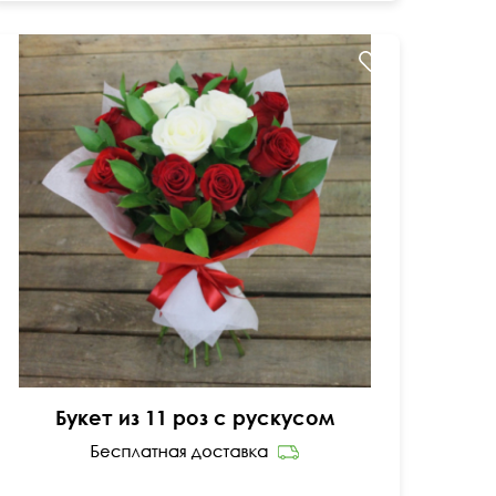
Двойной фетр
50 см
40 см
Букет из 11 роз с рускусом