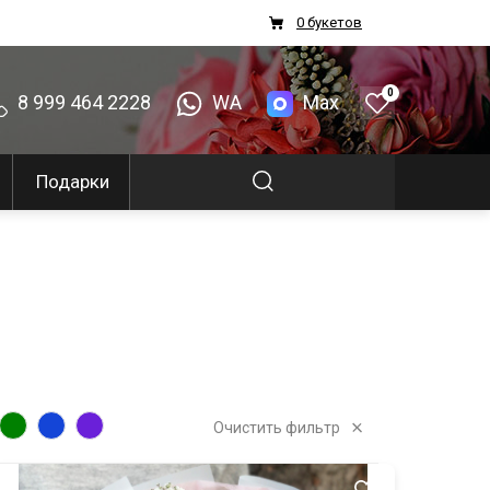
0 букетов
0
8 999 464 2228
WA
Max
Подарки
Очистить фильтр