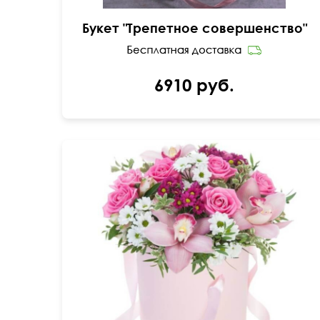
Букет "Трепетное совершенство"
6910 руб.
Розы Россия, орхидея цимбидиум в колбе,
хризантемы сантини, папоротник, питтоспорум