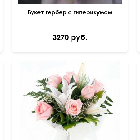
Букет гербер с гиперикумом
3270 руб.
Розовая роза - 7шт., лилия - 2шт., гипсофила,
папоротник.
55 см
40 см