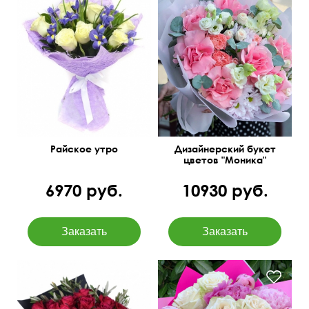
Роза Vendella, ирис Blue
Вывернутые розы,
magic, сизаль
лизиантусы (эустома),
гвоздика
50 см
40 см
Райское утро
Дизайнерский букет
цветов "Моника"
6970 руб.
10930 руб.