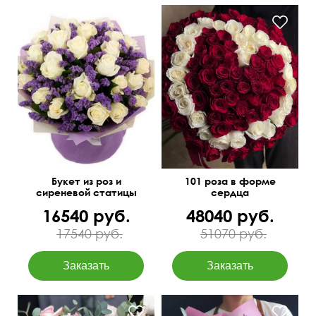
I love you
50 см
45 см
Букет из роз и
101 роза в форме
сиреневой статицы
сердца
16540 руб.
48040 руб.
17540 руб.
51070 руб.