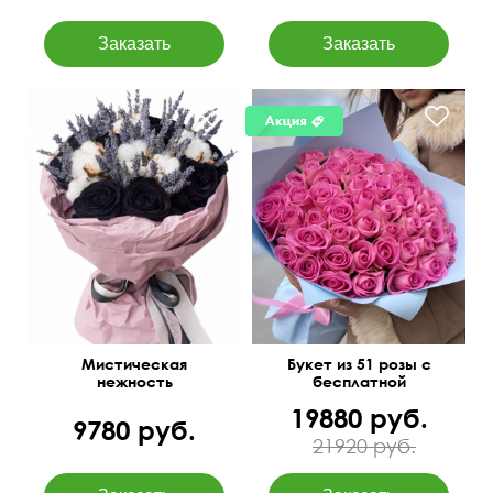
Черные розы, сухоцветы
(лаванда, хлопок)
50 см
55 см
50 см
35 см
Мистическая
Букет из 51 розы с
нежность
бесплатной
доставкой
19880 руб.
Магнитогорске
9780 руб.
21920 руб.