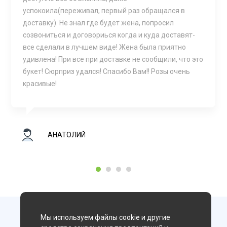
успокоила(переживал, первый раз обращался в
доставку). Не знал где будет жена, попросил
созвониться и договориься когда и куда доставят-
все сделали в лучшем виде! Жена была приятно
удивлена! При все при доставке не сообщили, что это
букет! Сюрприз удался! Спасибо Вам!! Розы очень
красивые!
АНАТОЛИЙ
1
2
3
4
Мы используем файлы cookie и другие