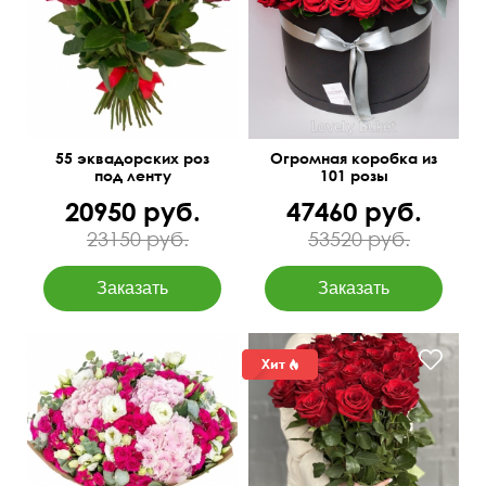
50 см
55 см
50 см
70 см
55 эквадорских роз
Огромная коробка из
под ленту
101 розы
20950 руб.
47460 руб.
23150 руб.
53520 руб.
55 см
55 см