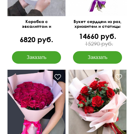
Коробка с
Букет сердцем из роз,
эвкалиптом и
хризантем и статицы
пионовидными розами
14660 руб.
6820 руб.
15290 руб.
Розы и эвкалипт baby blue
55 см
40 см