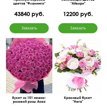
цветов "Фламинго"
"Айвори"
43840 руб.
12200 руб.
Paeonia, фрезии, розы,
лизиантус (эустома),
Открытка в подарок
салал, фетр.
50 см
40 см
Букет из 101 нежно-
Красивый букет
розовой розы Аква
"Нега"