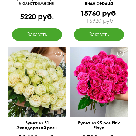
и альстромерия"
виде сердца
15760 руб.
5220 руб.
16920 руб.
Фото перед отправкой
50 см
30 см
Букет из 51
Букет из 25 роз Pink
Эквадорской розы
Floyd
Мондиаль