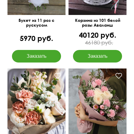
Букет из 11 роз с
Корзина из 101 белой
рускусом
розы Аваланш
40120 руб.
5970 руб.
46180 руб.
Составим под ваш
Зелень: бруния, листья
бюджет
питтоспорума