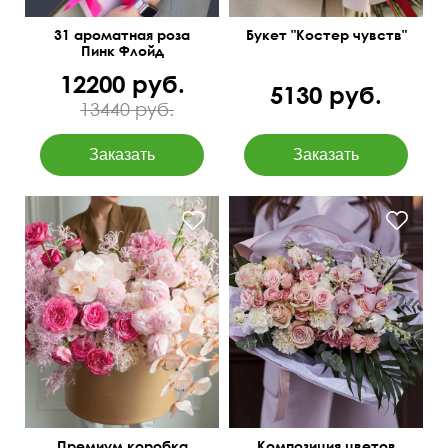
31 ароматная роза
Букет "Костер чувств"
Пинк Флойд
12200 руб.
5130 руб.
13440 руб.
Требуется
Сборный букет в
предварительный заказ
современном стиле
за день
Премиум коробка
Композиция цветов