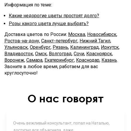
Информация по теме:
Какие недорогие цветы простоят долго?
Розы какого цвета лучше выбрать?
Доставка цветов по России:
Москва
,
Новосибирск
,
Ростов-на-дону
,
Санкт-петербург
,
Нижний Тагил
,
Ульяновск
,
Оренбург
,
Рязань
,
Калининград
,
Иркутск
,
Владивосток
,
Омск
,
Волгоград
,
Сочи
,
Красноярск
,
Воронеж
,
Самара
,
Екатеринбург
,
Краснодар
,
Казань
.
Звоните в любое время, работаем для вас
круглосуточно!
О нас говорят
Очень вежливый консультант, попал на Наталью,
доступно все объяснила, даже