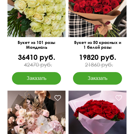
Крупные бутоны
Всегда в наличии
Букет из 101 розы
Букет из 50 красных и
Мондиаль
1 белой розы
36410 руб.
19820 руб.
42470 руб.
21860 руб.
Озотамнус, орхидея
ванда, аспарагус,
60 см
60 см
сухоцветы