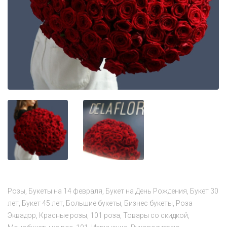
Розы
Букеты на 14 февраля
Букет на День Рождения
Букет 30
лет
Букет 45 лет
Большие букеты
Бизнес букеты
Роза
Эквадор
Красные розы
101 роза
Товары со скидкой