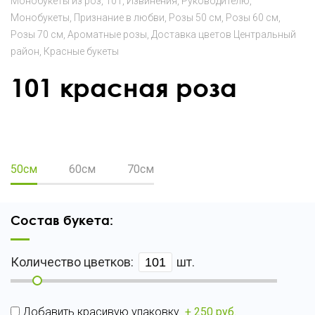
Монобукеты из роз
101
Извинения
Руководителю
Монобукеты
Признание в любви
Розы 50 см
Розы 60 см
Розы 70 см
Ароматные розы
Доставка цветов Центральный
район
Красные букеты
101 красная роза
50
70
50см
60см
70см
Состав букета:
Количество цветков:
шт.
Добавить красивую упаковку
+ 250 руб.