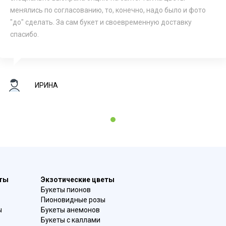
менялись по согласованию, то, конечно, надо было и фото
"до" сделать. За сам букет и своевременную доставку
спасибо.
ИРИНА
1
еты
Экзотические цветы
Букеты пионов
Пионовидные розы
ы
Букеты анемонов
Букеты с каллами