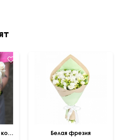
ят
Букет 15 белых роз в коробке
Белая фрезия