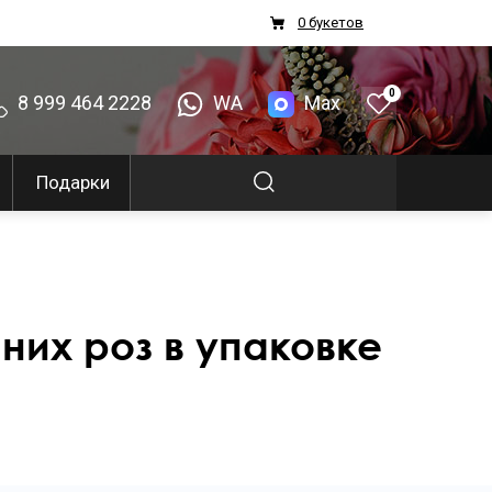
0 букетов
0
8 999 464 2228
WA
Max
Подарки
иних роз в упаковке