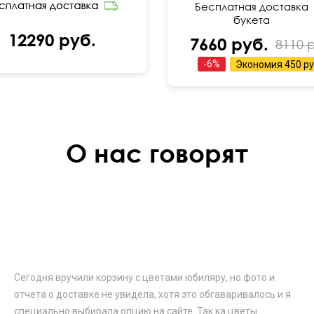
Бесплатная доставка
букета
12290 руб.
7660 руб.
8110 
-
6
%
Экономия
450 ру
О нас говорят
Сегодня вручили корзину с цветами юбиляру, но фото и
отчета о доставке не увидела, хотя это обгаваривалось и я
специально выбирала опцию на сайте. Так ка цветы