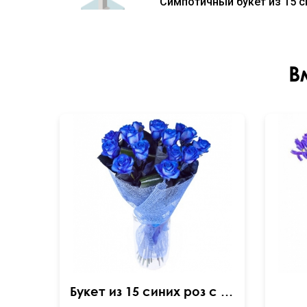
Симпотичный букет из 15 си
В
Букет из 15 синих роз с зеленью