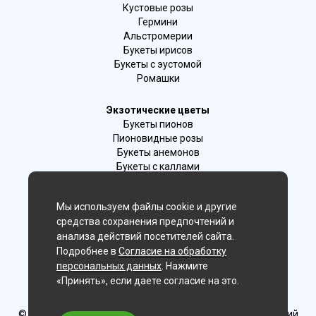
Кустовые розы
Гермини
Альстромерии
Букеты ирисов
Букеты с эустомой
Ромашки
Экзотические цветы
Букеты пионов
Пионовидные розы
Букеты анемонов
Букеты с каллами
Букеты с фрезиями
Цимбидиум
Мы используем файлы cookie и другие
Лаванда
средства сохранения предпочтений и
Гиацинты
анализа действий посетителей сайта.
Подробнее в
Согласие на обработку
Мы в соц. сетях:
персональных данных
. Нажмите
«Принять», если даете согласие на это.
Магнитогорск
© Delaflor - доставка цветов, 2012-2026
ИП Рыжков Евгений