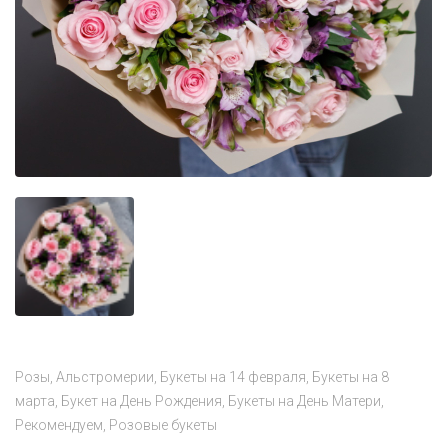
Розы
Альстромерии
Букеты на 14 февраля
Букеты на 8
марта
Букет на День Рождения
Букеты на День Матери
Рекомендуем
Розовые букеты