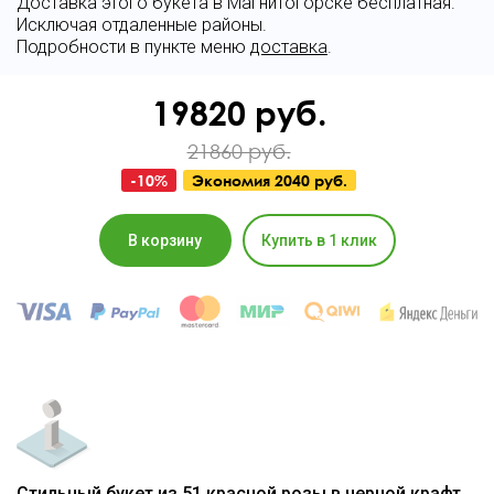
Доставка этого букета в Магнитогорске бесплатная.
Исключая отдаленные районы.
Подробности в пункте меню
доставка
.
19820
руб.
21860 руб.
-
10
%
Экономия
2040 руб.
В корзину
Купить в 1 клик
Стильный букет из 51 красной розы в черной крафт