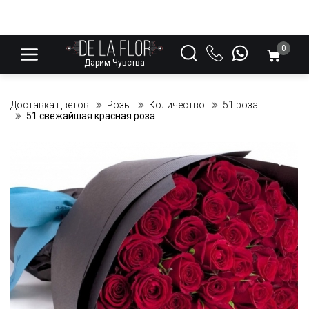
0
Дарим Чувства
Доставка цветов
Розы
Количество
51 роза
51 свежайшая красная роза