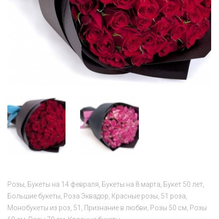
Розы
Букеты на 14 февраля
Букеты на 8 марта
Букет 50 лет
Большие букеты
Роза Эквадор
Красные розы
51 роза
Монобукеты из роз
51
Признание в любви
Розы 50 см
Розы