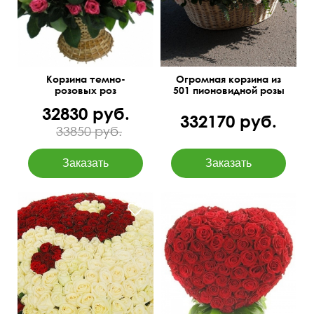
Корзина темно-
Огромная корзина из
розовых роз
501 пионовидной розы
32830 руб.
332170 руб.
33850 руб.
Гигантская корзина из 301
60 см
65 см
розы, аспидистра, оазис