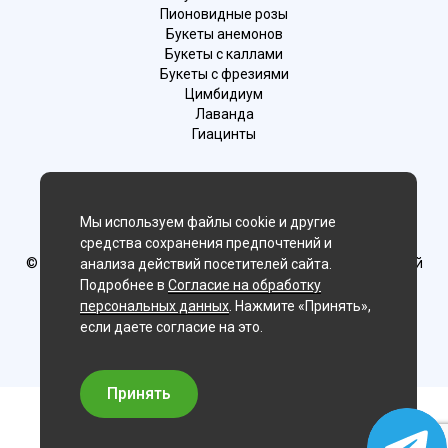
Пионовидные розы
Букеты анемонов
Букеты с каллами
Букеты с фрезиями
Цимбидиум
Лаванда
Гиацинты
Мы в соц. сетях:
Мы используем файлы cookie и другие
Магнитогорск
средства сохранения предпочтений и
© Delaflor - доставка цветов, 2012-2026
ИП Рыжков Евгений
анализа действий посетителей сайта.
Вячеславович
Подробнее в
Согласие на обработку
ИНН 540409481687 ОГРН 325547600130383
персональных данных
. Нажмите «Принять»,
если даете согласие на это.
Принять