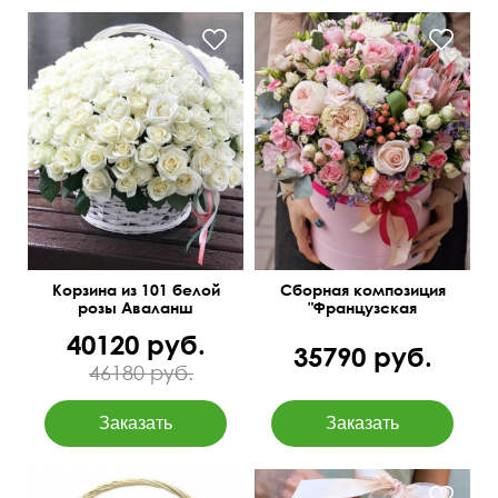
Протея King, эвкалипт
Оформление лентами
Беби блу, пионная роза,
лимониум
Корзина из 101 белой
Сборная композиция
розы Аваланш
"Французская
роскошь"
40120 руб.
35790 руб.
46180 руб.