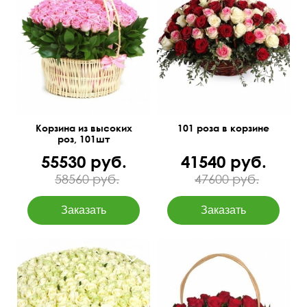
С итальянским рускусом
70 см
75 см
60 см
80 см
Корзина из высоких
101 роза в корзине
роз, 101шт
55530 руб.
41540 руб.
58560 руб.
47600 руб.
251 роза, орхидеи