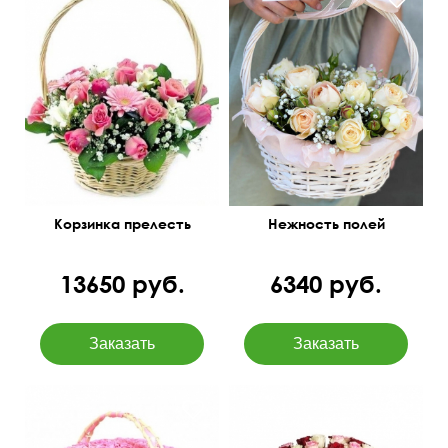
Роза, гермини,
Розы, гипсофила, зелень,
альстромерия, тюльпаны,
оазис, корзина плетёная,
гипсофила
бант
40 см
40 см
Корзинка прелесть
Нежность полей
13650 руб.
6340 руб.