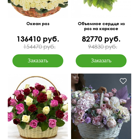
Океан роз
Объемное сердце из
роз на каркасе
136410 руб.
82770 руб.
154470 руб.
94830 руб.
Твидии, статица,
суккуленты, матиолы,
50 см
60 см
клематисы, папоротник и
др.