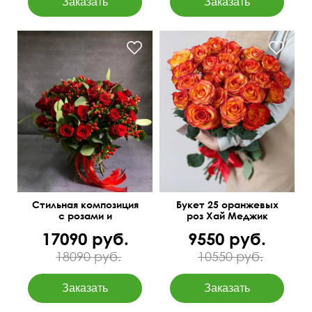
Фото перед доставкой
Бесплатная доставка
цветов
50 см
40 см
Стильная композиция
Букет 25 оранжевых
с розами и
роз Хай Меджик
гиперикумом
17090 руб.
9550 руб.
"Страстный вечер"
18090 руб.
10550 руб.