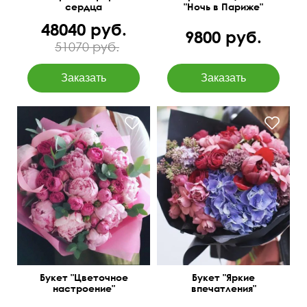
сердца
"Ночь в Париже"
48040 руб.
9800 руб.
51070 руб.
Кустовая роза
Пионы Голландия 11,
пионовидная, гвоздика
кустовые розы, эвкалипт
лунная, гортензия, пион,
парвифолия 3
сирень
Букет "Цветочное
Букет "Яркие
настроение"
впечатления"