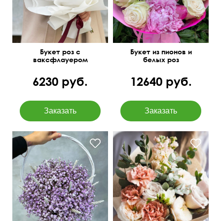
Букет роз с
Букет из пионов и
ваксфлауером
белых роз
"Комплимент
королеве"
6230 руб.
12640 руб.
Составим под ваш
бюджет