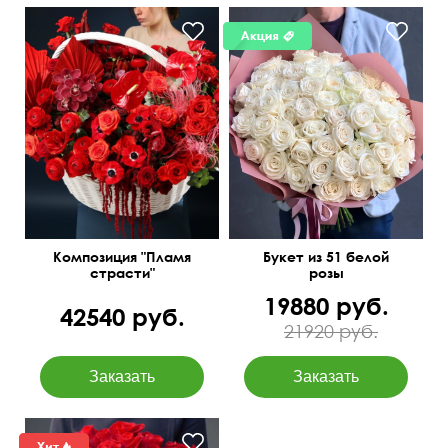
Экзотические растения в
50 см
60 см
корзине
Композиция "Пламя
Букет из 51 белой
страсти"
розы
19880 руб.
42540 руб.
21920 руб.