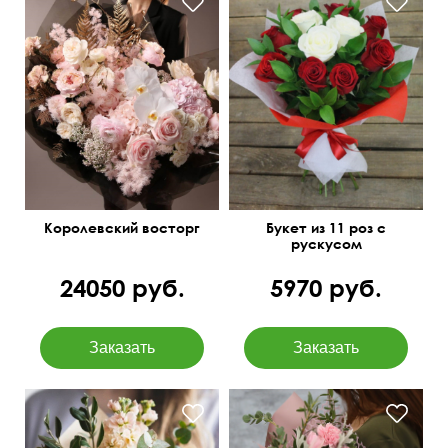
Озотамнус, орхидея
Двойной фетр
ванда, аспарагус,
сухоцветы
50 см
40 см
Королевский восторг
Букет из 11 роз с
рускусом
24050 руб.
5970 руб.