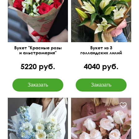
в крафтовой бумаге
В крафт бумаге
Букет "Красные розы
Букет из 3
и альстромерия"
голландских лилий
5220 руб.
4040 руб.
Дельфиниум, эустома,
С позолоченным
маттиола, амбрелла,
эвкалиптом
упаковка, лента...