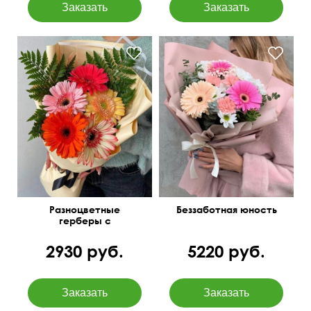
Гербера, кустовая
хризантема, фисташка,
50 см
25 см
эвкалипт парвифолия
Разноцветные
Беззаботная юность
герберы с
папоротником
2930 руб.
5220 руб.