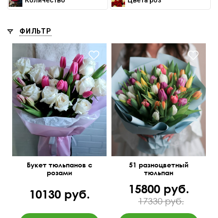
Количество
Цвета роз
ФИЛЬТР
50 см
40 см
45 см
45 см
Букет тюльпанов с
51 разноцветный
розами
тюльпан
15800 руб.
10130 руб.
17330 руб.