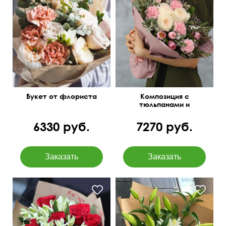
Составим под ваш
Зелень: бруния, листья
бюджет
питтоспорума
Букет от флориста
Композиция с
тюльпанами и
диантусами "Пируэт"
6330 руб.
7270 руб.