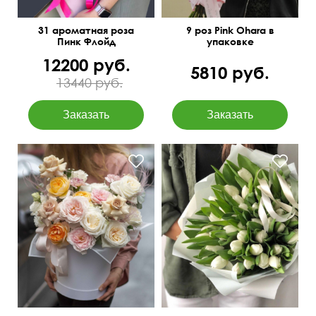
31 ароматная роза
9 роз Pink Ohara в
Пинк Флойд
упаковке
12200 руб.
5810 руб.
13440 руб.
Роза кустовая
пионовидная, диантусы,
эустома, гипсофила,
тишью, перья, оазис.