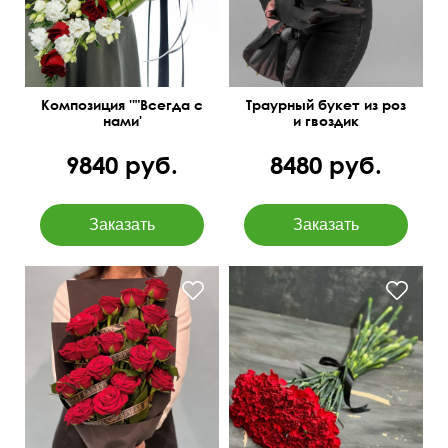
Композиция ''"Всегда с
Траурный букет из роз
нами'
и гвоздик
9840 руб.
8480 руб.
Цветы выложенны
каскадом, добавлена
Под черную ленту
траурная лента