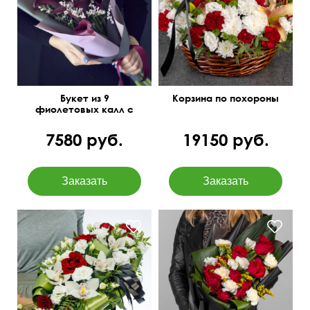
эвкалипт, лилия, оазис
Букет из 9
Корзина по похороны
фиолетовых калл с
ветками лимониума
7580 руб.
19150 руб.
Орхидеи, розы, эустомы,
папоротник, фисташка,
Темная матовая упаковка
ленты