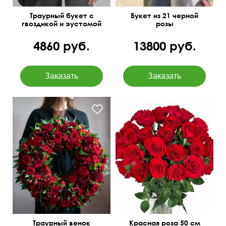
Траурный букет с
Букет из 21 черной
гвоздикой и эустомой
розы
4860 руб.
13800 руб.
Роза, папоротник,
гвоздика, гиперикум,
альстромерия
Траурный венок
Красная роза 50 см