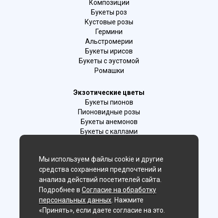
Композиции
Букеты роз
Кустовые розы
Гермини
Альстромерии
Букеты ирисов
Букеты с эустомой
Ромашки
Экзотические цветы
Букеты пионов
Пионовидные розы
Букеты анемонов
Букеты с каллами
Букеты с фрезиями
Цимбидиум
Мы используем файлы cookie и другие
Лаванда
средства сохранения предпочтений и
Гиацинты
анализа действий посетителей сайта.
Подробнее в
Согласие на обработку
Мы в соц. сетях:
персональных данных
. Нажмите
«Принять», если даете согласие на это.
Магнитогорск